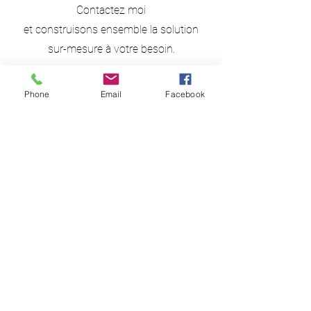
Contactez moi
et construisons ensemble la solution
sur-mesure à votre besoin.
Phone
Email
Facebook
Adress
e
97 rue de l'église
80880 Saint-Quentin-La-Motte
J'interviens dans votre structure à
votre demande dans les
départements suivants : 76 Seine-
Maritime, 80 Somme et 60 Oise