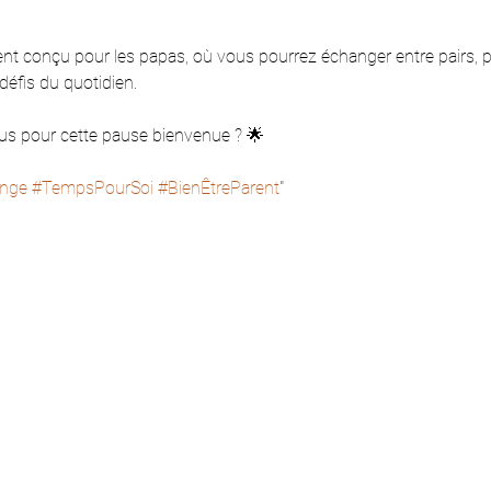
 conçu pour les papas, où vous pourrez échanger entre pairs, parl
éfis du quotidien. 
ous pour cette pause bienvenue ? 🌟 
nge
#TempsPourSoi
#BienÊtreParent
"