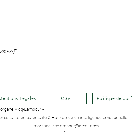
ement
Mentions Légales
CGV
Politique de conf
organe Vicq-Lambour -
onsultante en parentalité & Formatrice en intelligence émotionnelle
morgane.vicqlambour@gmail.com