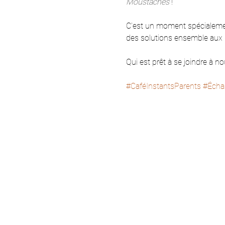
Moustaches 
! 
C'est un moment spécialement
des solutions ensemble aux d
Qui est prêt à se joindre à n
#CaféInstantsParents
#Écha