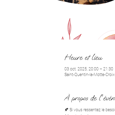
Heure et lieu
03 oct. 2025, 20:00 – 21:30
Saint-Quentin-la-Motte-Croix-
À propos de l'évé
🍂 Si vous ressentez le beso