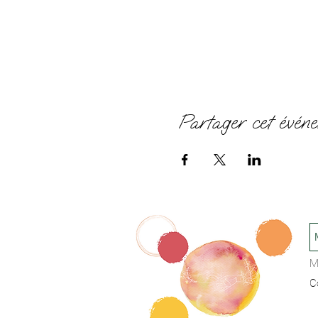
Partager cet évén
M
C