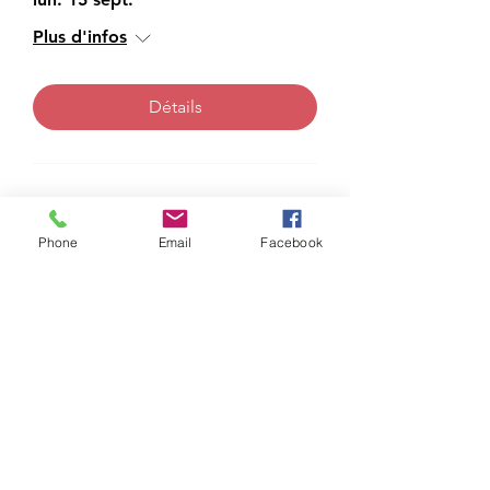
Plus d'infos
Détails
Envie de vous inscrire ?
Phone
Email
Facebook
E-mail
morgane.vicqlambour@gmail.com