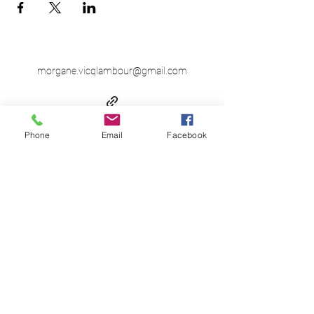
morgane.vicqlambour@gmail.com
Phone
Email
Facebook
Politique de confidentialité
Morgane Vicq-Lambour -
Consultante en parentalité & Formatrice en
intelligence émotionnelle