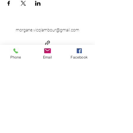
morgane.vicqlambour@gmail.com
Phone
Email
Facebook
Politique de confidentialité
Morgane Vicq-Lambour -
Consultante en parentalité & Formatrice en
intelligence émotionnelle