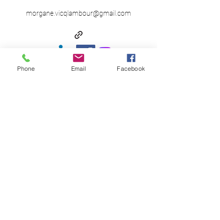
morgane.vicqlambour@gmail.com
Phone
Email
Facebook
Politique de confidentialité
Morgane Vicq-Lambour -
Consultante en parentalité & Formatrice en
intelligence émotionnelle