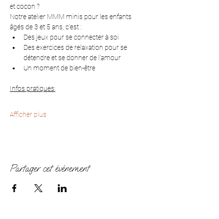
et cocon ?
Notre atelier MMM minis pour les enfants 
âgés de 3 et 5 ans, c'est :
Des jeux pour se connecter à soi
Des exercices de relaxation pour se 
détendre et se donner de l'amour
Un moment de bien-être
Infos pratiques:
Afficher plus
Partager cet événement