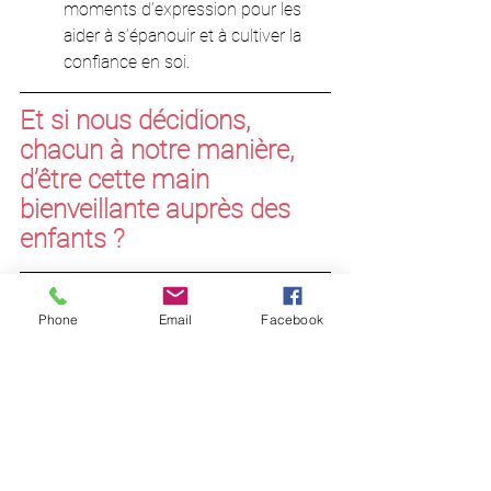
moments d’expression pour les 
aider à s’épanouir et à cultiver la 
confiance en soi.
Et si nous décidions, 
chacun à notre manière, 
d’être cette main 
bienveillante auprès des 
enfants ?
Tu me découvres ? 
Phone
Email
Facebook
Je suis Morgane Vicq-Lambour - Formatrice 
en intelligence relationnelle & Consultante en 
parentalité
J'accompagne les collectifs pour cultiver des 
relations apaisées, sereines et solides.