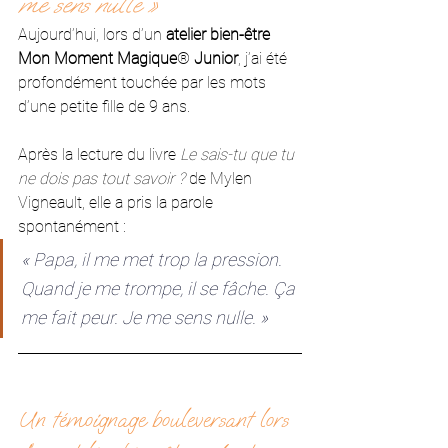
me sens nulle »
Aujourd’hui, lors d’un 
atelier bien-être 
Mon Moment Magique
®
 Junior
, j’ai été 
profondément touchée par les mots 
d’une petite fille de 9 ans.
Après la lecture du livre 
Le sais-tu que tu 
ne dois pas tout savoir ? 
de Mylen 
Vigneault, elle a pris la parole 
spontanément :
« Papa, il me met trop la pression. 
Quand je me trompe, il se fâche. Ça 
me fait peur. Je me sens nulle. »
Un témoignage bouleversant lors 