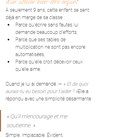
d’un atelier bien-être enfant
À seulement 9 ans, cette enfant se sent 
déjà en marge de sa classe :
Parce qu’écrire sans fautes lui 
demande beaucoup d’efforts,
Parce que ses tables de 
multiplication ne sont pas encore 
automatisées,
Parce qu’elle croit décevoir ceux 
qu’elle aime.
Quand je lui ai demandé :— 
« Et de quoi 
aurais-tu eu besoin pour t’aider ? »
Elle a 
répondu avec une simplicité désarmante 
:
« Qu’il m’encourage et me 
soutienne. »
Simple. Implacable. Évident.